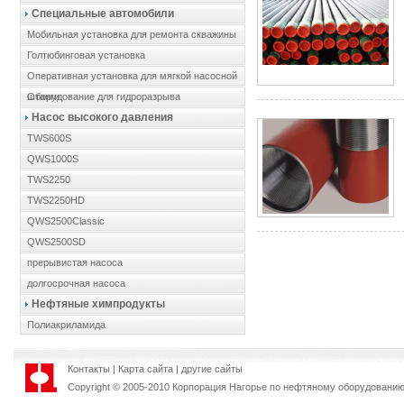
Специальные автомобили
Мобильная установка для ремонта скважины
Голтюбинговая установка
Оперативная установка для мягкой насосной
штанги
Оборудование для гидроразрыва
Насос высокого давления
TWS600S
QWS1000S
TWS2250
TWS2250HD
QWS2500Classic
QWS2500SD
прерывистая насоса
долгосрочная насоса
Нефтяные химпродукты
Полиакриламида
Контакты
|
Карта сайта
|
другие сайты
Copyright © 2
0
05-2010
Корпорация Нагорье по нефтяному оборудовани