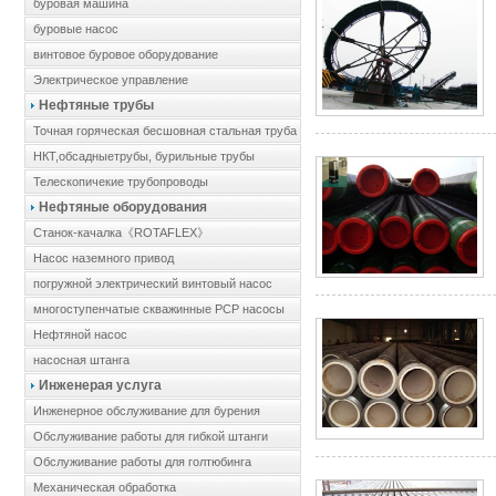
буровая машина
буровые насос
винтовое буровое оборудование
Электрическое управление
Нефтяные трубы
Точная горяческая бесшовная стальная труба
НКТ,обсадныетрубы, бурильные трубы
Телескопичекие трубопроводы
Нефтяные оборудования
Cтанок-качалка《ROTAFLEX》
Hасос наземного привод
погружной электрический винтовый насос
многоступенчатые скважинные PCP насосы
Hефтяной насос
насосная штанга
Инженерая услуга
Инженерное обслуживание для бурения
Обслуживание работы для гибкой штанги
Обслуживание работы для голтюбинга
Механическая обработка