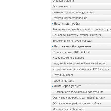
буровая машина
буровые насос
винтовое буровое оборудование
Электрическое управление
Нефтяные трубы
Точная горяческая бесшовная стальная труб
НКТ,обсадныетрубы, бурильные трубы
Телескопичекие трубопроводы
Нефтяные оборудования
Cтанок-качалка《ROTAFLEX》
Hасос наземного привод
погружной электрический винтовый насос
многоступенчатые скважинные PCP насосы
Hефтяной насос
насосная штанга
Инженерая услуга
Инженерное обслуживание для бурения
Обслуживание работы для гибкой штанги
Обслуживание работы для голтюбинга
Механическая обработка