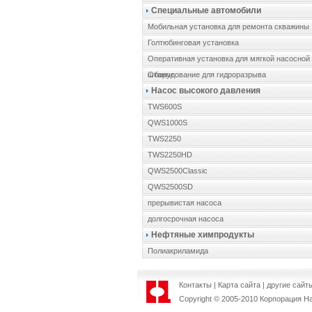
Специальные автомобили
Мобильная установка для ремонта скважины
Голтюбинговая установка
Оперативная установка для мягкой насосной
штанги
Оборудование для гидроразрыва
Насос высокого давления
TWS600S
QWS1000S
TWS2250
TWS2250HD
QWS2500Classic
QWS2500SD
прерывистая насоса
долгосрочная насоса
Нефтяные химпродукты
Полиакриламида
Контакты
|
Карта сайта
|
другие сайт
Copyright © 2
0
05-2010
Корпорация Н