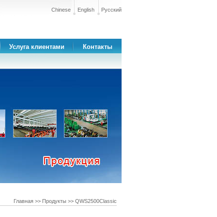
Chinese
English
Русский
Услуга клиентами
Контакты
Главная
>>
Продукты
>> QWS2500Classic